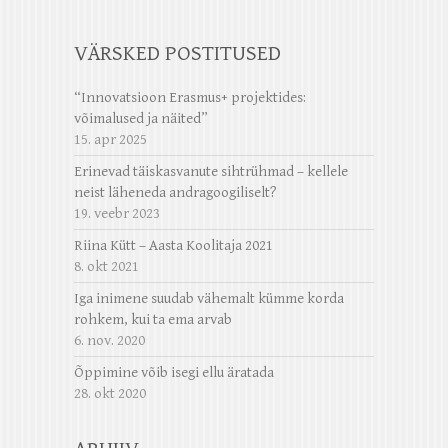
VÄRSKED POSTITUSED
“Innovatsioon Erasmus+ projektides:
võimalused ja näited”
15. apr 2025
Erinevad täiskasvanute sihtrühmad – kellele
neist läheneda andragoogiliselt?
19. veebr 2023
Riina Kütt – Aasta Koolitaja 2021
8. okt 2021
Iga inimene suudab vähemalt kümme korda
rohkem, kui ta ema arvab
6. nov. 2020
Õppimine võib isegi ellu äratada
28. okt 2020