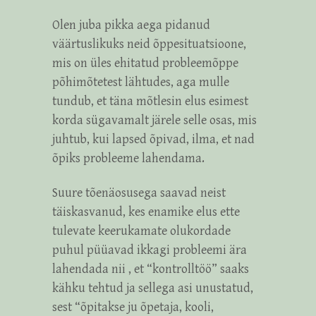
Olen juba pikka aega pidanud
väärtuslikuks neid õppesituatsioone,
mis on üles ehitatud probleemõppe
põhimõtetest lähtudes, aga mulle
tundub, et täna mõtlesin elus esimest
korda sügavamalt järele selle osas, mis
juhtub, kui lapsed õpivad, ilma, et nad
õpiks probleeme lahendama.
Suure tõenäosusega saavad neist
täiskasvanud, kes enamike elus ette
tulevate keerukamate olukordade
puhul püüavad ikkagi probleemi ära
lahendada nii , et “kontrolltöö” saaks
kähku tehtud ja sellega asi unustatud,
sest “õpitakse ju õpetaja, kooli,