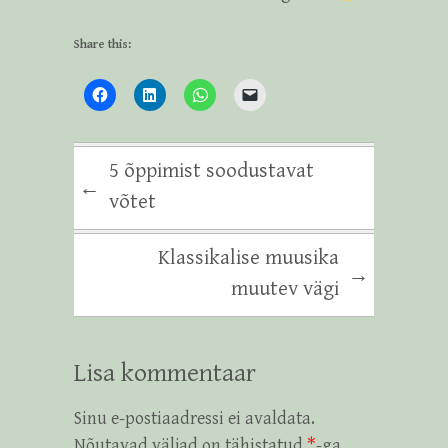
Share this:
5 õppimist soodustavat
←
võtet
Klassikalise muusika
→
muutev vägi
Lisa kommentaar
Sinu e-postiaadressi ei avaldata.
Nõutavad väljad on tähistatud
*
-ga