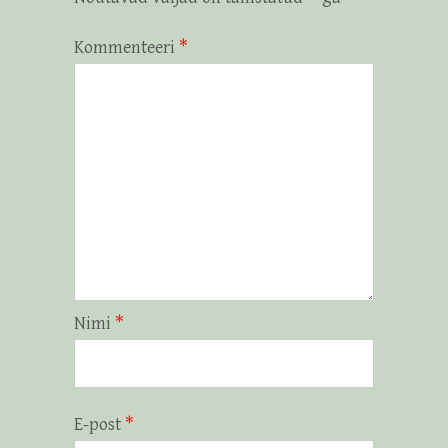
Kommenteeri
*
Nimi
*
E-post
*