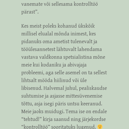
vanemate või sellesama kontrolltöö
pärast”.
Kes meist poleks kohanud ükskõik
millisel elualal mõnda inimest, kes
pidanuks oma ametist tulenevalt ja
tööülesannetest lähtuvalt lahendama
vastava valdkonna spetsialistina mõne
meie kui kodaniku ja abivajaja
probleemi, aga selle asemel on ta sellest
lihtsalt mööda hiilinud või üle
libisenud. Halvemal juhul, pealiskaudse
suhtumise ja asjasse mittesüvenemise
tõttu, asja isegi päris untsu keeranud.
Meie jaoks muidugi. Tema ise on endale
“tehtud!” kirja saanud ning järjekordse
“kontrolltöö” sooritatuks lugenud.