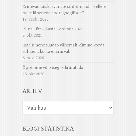
Erinevad täiskasvanute sihtrühmad – kellele
neist läheneda andragoogiliselt?
19. veebr 2023
Riina Kütt – Aasta Koolitaja 2021
8. okt 2021
Iga inimene suudab vähemalt kümme korda
rohkem, kui ta ema arvab
6. nov. 2020
Õppimine võib isegi ellu äratada
28. okt 2020
ARHIIV
Arhiiv
BLOGI STATISTIKA