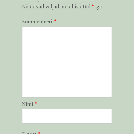
Nõutavad väljad on tähistatud
*
-ga
Kommenteeri
*
Nimi
*