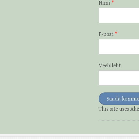
Nimi
*
E-post
*
Veebileht
This site uses Ak