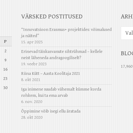
VÄRSKED POSTITUSED
ARH
Arhiiv
“Innovatsioon Erasmus+ projektides: võimalused
ja näited”
P
15. apr 2025
2
Erinevad täiskasvanute sihtrühmad – kellele
BLO
neist läheneda andragoogiliselt?
9
19. veebr 2023
17,960
16
Riina Kütt – Aasta Koolitaja 2021
23
8. okt 2021
30
Iga inimene suudab vähemalt kümme korda
rohkem, kui ta ema arvab
6. nov. 2020
Õppimine võib isegi ellu äratada
28. okt 2020