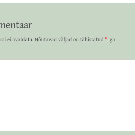
mentaar
ssi ei avaldata.
Nõutavad väljad on tähistatud
*
-ga