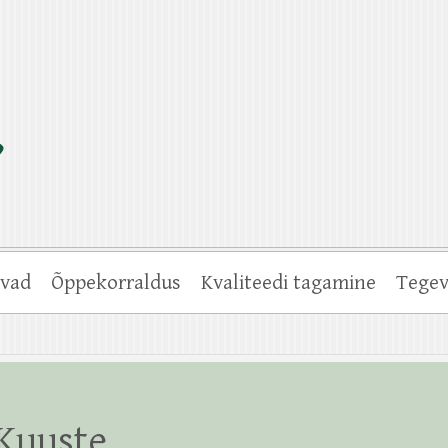
vad
Õppekorraldus
Kvaliteedi tagamine
Tegev
Kuuste