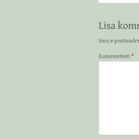
Lisa kom
Sinu e-postiaadre
Kommenteeri
*