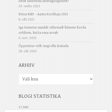
neist läheneda andragoogiliselt?
19. veebr 2023
Riina Kütt – Aasta Koolitaja 2021
8. okt 2021
Iga inimene suudab vähemalt kümme korda
rohkem, kui ta ema arvab
6. nov. 2020
Õppimine võib isegi ellu äratada
28. okt 2020
ARHIIV
Arhiiv
BLOGI STATISTIKA
17,960