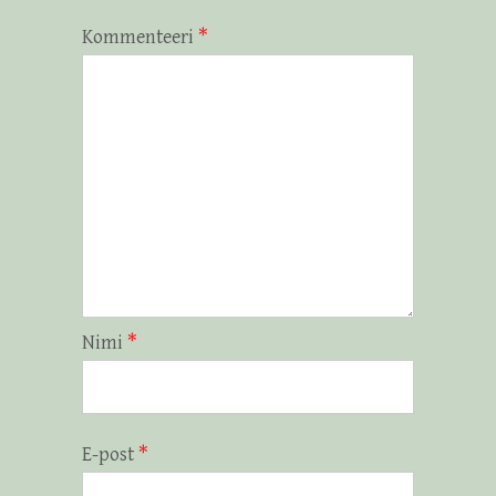
Kommenteeri
*
Nimi
*
E-post
*