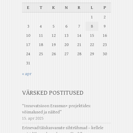
E
T
K
N
R
L
P
1
2
3
4
5
6
7
8
9
10
11
12
13
14
15
16
17
18
19
20
21
22
23
24
25
26
27
28
29
30
31
« apr
VÄRSKED POSTITUSED
“Innovatsioon Erasmus+ projektides:
võimalused ja näited”
15. apr 2025
Erinevad täiskasvanute sihtrühmad – kellele