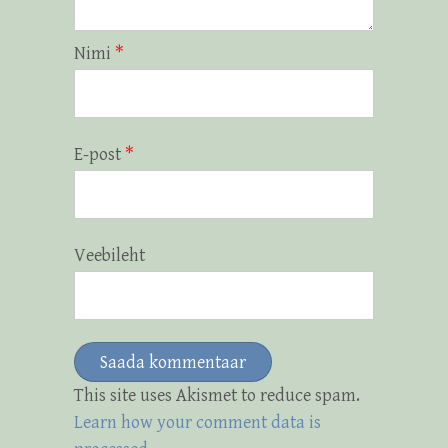
Nimi
*
E-post
*
Veebileht
This site uses Akismet to reduce spam.
Learn how your comment data is