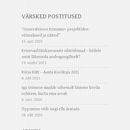
VÄRSKED POSTITUSED
“Innovatsioon Erasmus+ projektides:
võimalused ja näited”
15. apr 2025
Erinevad täiskasvanute sihtrühmad – kellele
neist läheneda andragoogiliselt?
19. veebr 2023
Riina Kütt – Aasta Koolitaja 2021
8. okt 2021
Iga inimene suudab vähemalt kümme korda
rohkem, kui ta ema arvab
6. nov. 2020
Õppimine võib isegi ellu äratada
28. okt 2020