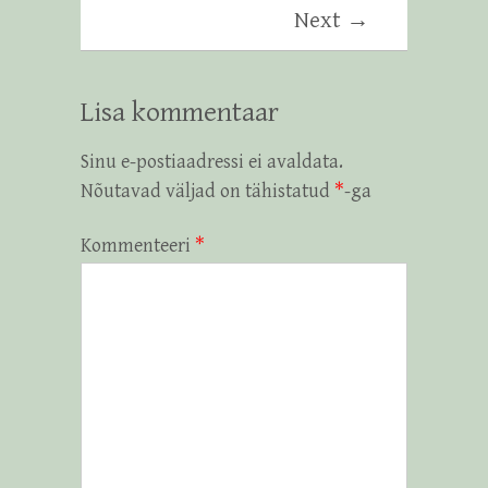
Next →
Lisa kommentaar
Sinu e-postiaadressi ei avaldata.
Nõutavad väljad on tähistatud
*
-ga
Kommenteeri
*