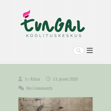
Search
By
Riina
13. juuni 2020
No Comments