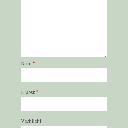
Nimi
*
E-post
*
Veebileht