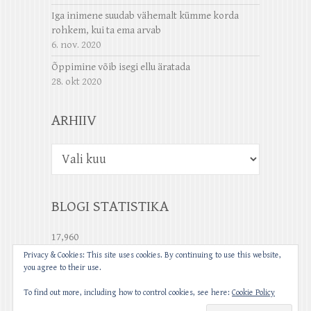
Iga inimene suudab vähemalt kümme korda
rohkem, kui ta ema arvab
6. nov. 2020
Õppimine võib isegi ellu äratada
28. okt 2020
ARHIIV
Arhiiv
BLOGI STATISTIKA
17,960
Privacy & Cookies: This site uses cookies. By continuing to use this website,
you agree to their use.
To find out more, including how to control cookies, see here:
Cookie Policy
Copyright © 2026
|
Esileht
| Theme by:
Theme