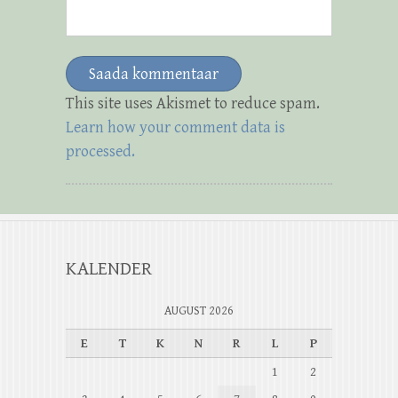
This site uses Akismet to reduce spam.
Learn how your comment data is
processed.
KALENDER
AUGUST 2026
E
T
K
N
R
L
P
1
2