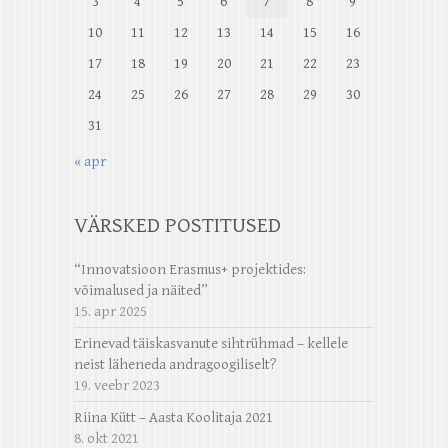
3
4
5
6
7
8
9
10
11
12
13
14
15
16
17
18
19
20
21
22
23
24
25
26
27
28
29
30
31
« apr
VÄRSKED POSTITUSED
“Innovatsioon Erasmus+ projektides:
võimalused ja näited”
15. apr 2025
Erinevad täiskasvanute sihtrühmad – kellele
neist läheneda andragoogiliselt?
19. veebr 2023
Riina Kütt – Aasta Koolitaja 2021
8. okt 2021