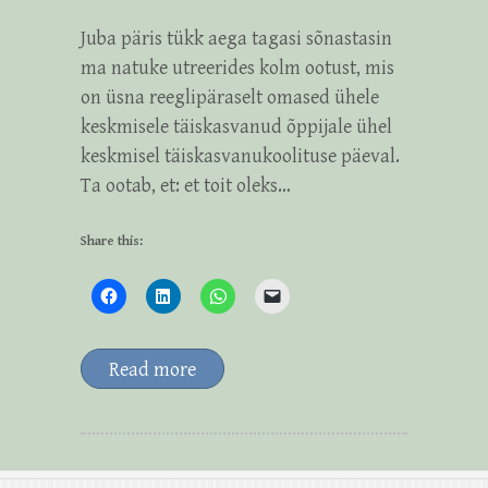
Juba päris tükk aega tagasi sõnastasin
ma natuke utreerides kolm ootust, mis
on üsna reeglipäraselt omased ühele
keskmisele täiskasvanud õppijale ühel
keskmisel täiskasvanukoolituse päeval.
Ta ootab, et: et toit oleks…
Share this:
Read more