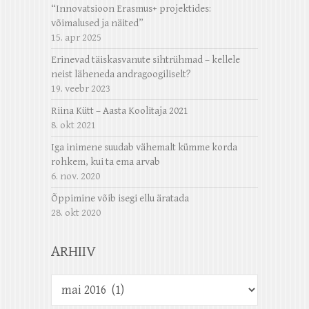
“Innovatsioon Erasmus+ projektides:
võimalused ja näited”
15. apr 2025
Erinevad täiskasvanute sihtrühmad – kellele
neist läheneda andragoogiliselt?
19. veebr 2023
Riina Kütt – Aasta Koolitaja 2021
8. okt 2021
Iga inimene suudab vähemalt kümme korda
rohkem, kui ta ema arvab
6. nov. 2020
Õppimine võib isegi ellu äratada
28. okt 2020
ARHIIV
Arhiiv