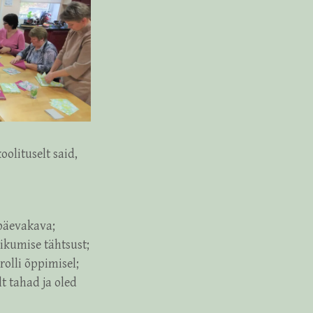
oolituselt said,
 päevakava;
ikumise tähtsust;
rolli õppimisel;
t tahad ja oled