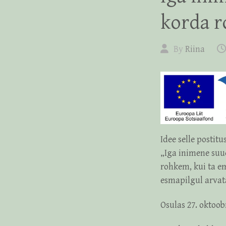
korda r
By
Riina
Idee selle postitu
„Iga inimene suu
rohkem, kui ta em
esmapilgul arvat
Osulas 27. oktoob