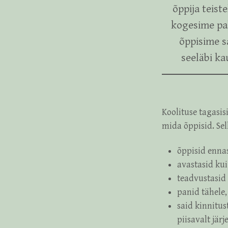
õppija teist
kogesime pa
õppisime s
seeläbi ka
Koolituse tagasisi
mida õppisid. Sell
õppisid enna
avastasid kui
teadvustasid 
panid tähele,
said kinnitus
piisavalt järj