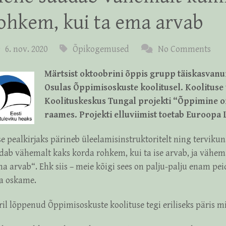
ohkem, kui ta ema arvab
6. nov. 2020
Õpikogemused
No Comments
Märtsist oktoobrini õppis grupp täiskasvan
Osulas Õppimisoskuste koolitusel. Koolituse v
Koolituskeskus Tungal projekti “Õppimine on
raames. Projekti elluviimist toetab Euroopa L
se pealkirjaks pärineb üleelamisinstruktoritelt ning tervikuna
dab vähemalt kaks korda rohkem, kui ta ise arvab, ja väh
a arvab“. Ehk siis – meie kõigi sees on palju-palju enam pei
a oskame.
ril lõppenud Õppimisoskuste koolituse tegi eriliseks päris m