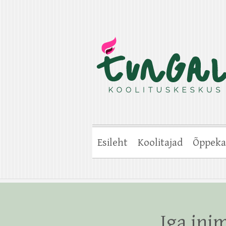
Esileht
Koolitajad
Õppeka
Iga in