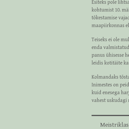
Esiteks pole liht
kohtumist 10. mär
tõkestamise vajad
maapiirkonnas el
Teiseks ei ole mu
enda valmistatud
panus ühisesse he
leidis kotitäite 
Kolmandaks tõstat
Inimestes on peid
kuid enesega har
vahest uskudagi 
Meistriklas