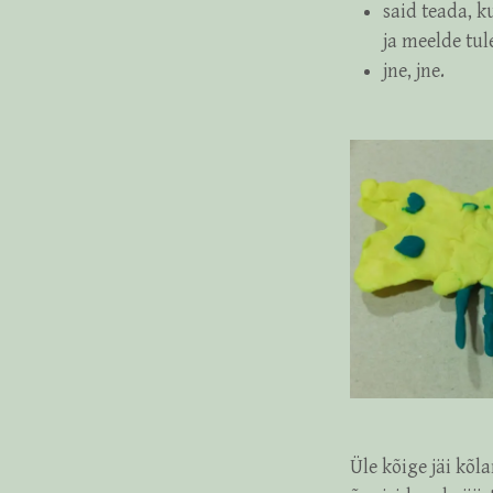
said teada, k
ja meelde tul
jne, jne.
Üle kõige jäi kõl