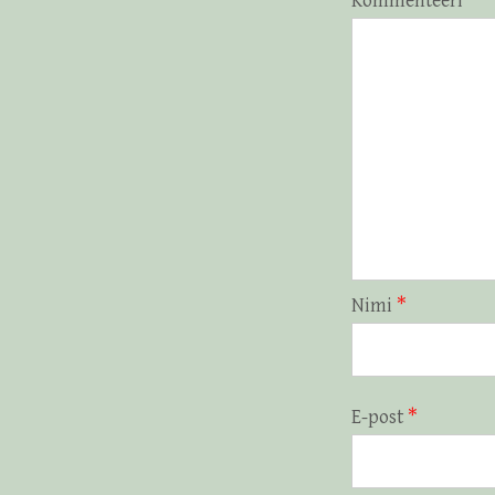
Kommenteeri
*
Nimi
*
E-post
*