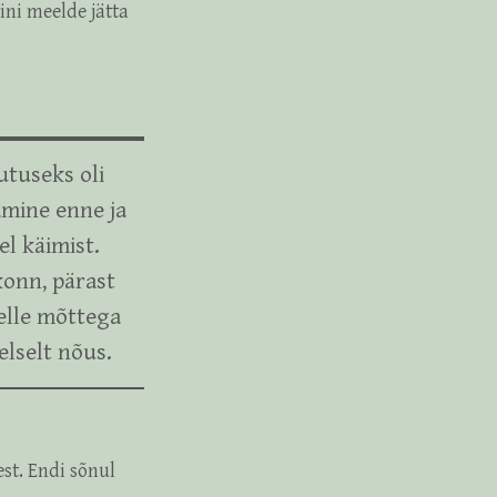
ini meelde jätta
utuseks oli
amine enne ja
el käimist.
konn, pärast
selle mõttega
lselt nõus.
st. Endi sõnul