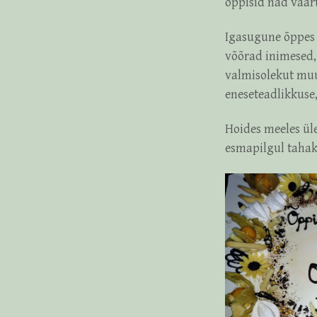
õppisid nad väär
Igasugune õppes 
võõrad inimesed
valmisolekut muu
eneseteadlikkuse,
Hoides meeles üle
esmapilgul tahak