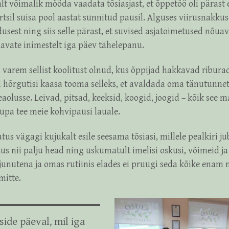
salt võimalik mööda vaadata tõsiasjast, et õppetöö oli pärast
tsil suisa pool aastat sunnitud pausil. Alguses viirusnakkus
usest ning siis selle pärast, et suvised asjatoimetused nõua
avate inimestelt iga päev tähelepanu.
l varem sellist koolitust olnud, kus õppijad hakkavad ribur
 hõrgutisi kaasa tooma selleks, et avaldada oma tänutunne
aolusse. Leivad, pitsad, keeksid, koogid, joogid – kõik see 
kaupa tee meie kohvipausi lauale.
us vägagi kujukalt esile seesama tõsiasi, millele pealkiri jub
us nii palju head ning uskumatult imelisi oskusi, võimeid ja
junutena ja omas rutiinis elades ei pruugi seda kõike enam
mitte.
side päeval, mil iga