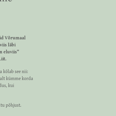
uid Võrumaal
iis läbi
 eluviis”
iit.
 kõlab see nii:
emalt kümme korda
dus, kui
itu põhjust.