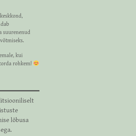
 keskkond,
ndab
sa suurenenud
 võtmiseks.
emale, kui
 korda rohkem!
itsiooniliselt
istuste
hise lõbusa
sega.