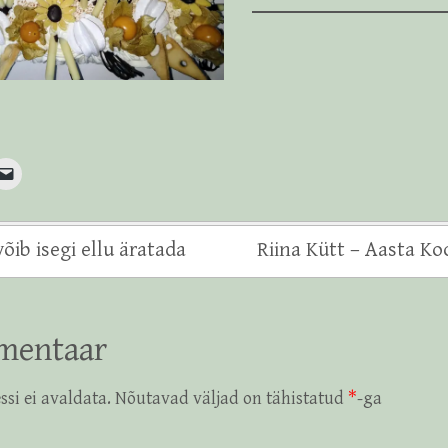
õib isegi ellu äratada
Riina Kütt – Aasta Koo
mentaar
ssi ei avaldata.
Nõutavad väljad on tähistatud
*
-ga