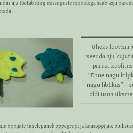
uidas aju töötab ning missuguste nippidega saab asju parem
etada
Üheks loovharj
iseenda aju kujut
pärast koolitus
“Enne nagu kilp
nagu liblikas” – 
oldi üsna üksmee
ama õppijate tähelepanek õppegrupi ja kaasõppijate olulisuse