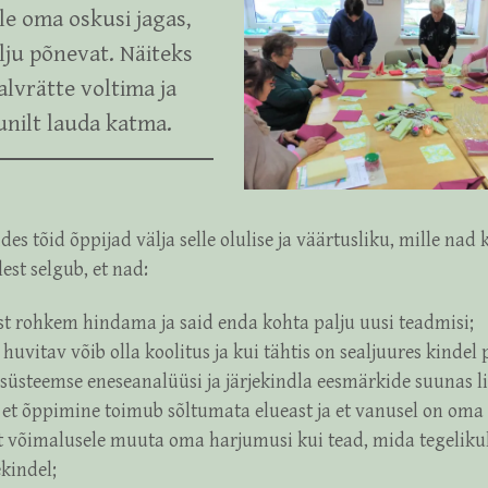
ele oma oskusi jagas,
lju põnevat. Näiteks
alvrätte voltima ja
unilt lauda katma.
des tõid õppijad välja selle olulise ja väärtusliku, mille nad k
est selgub, et nad:
st rohkem hindama ja said enda kohta palju uusi teadmisi;
 huvitav võib olla koolitus ja kui tähtis on sealjuures kindel
süsteemse eneseanalüüsi ja järjekindla eesmärkide suunas li
 et õppimine toimub sõltumata elueast ja et vanusel on oma 
t võimalusele muuta oma harjumusi kui tead, mida tegelikul
ekindel;