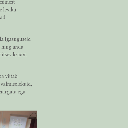
 esimest
e leviku
vad
ada igasuguseid
t ning anda
maitsev kraam
a viitab.
 valmisolekuid,
 märgata ega