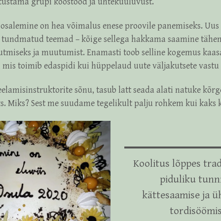
tustama grupi koostööd ja ühtekuuluvust.
osalemine on hea võimalus enese proovile panemiseks. Uus
, tundmatud teemad – kõige sellega hakkama saamine tähe
tmiseks ja muutumist. Enamasti toob selline kogemus kaa
 mis toimib edaspidi kui hüppelaud uute väljakutsete vastu
elamisinstruktorite sõnu, tasub latt seada alati natuke kõrg
s. Miks? Sest me suudame tegelikult palju rohkem kui kaks
Koolitus lõppes trad
piduliku tunn
kättesaamise ja ü
tordisöömi