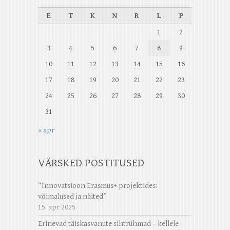
E
T
K
N
R
L
P
1
2
3
4
5
6
7
8
9
10
11
12
13
14
15
16
17
18
19
20
21
22
23
24
25
26
27
28
29
30
31
« apr
VÄRSKED POSTITUSED
“Innovatsioon Erasmus+ projektides:
võimalused ja näited”
15. apr 2025
Erinevad täiskasvanute sihtrühmad – kellele