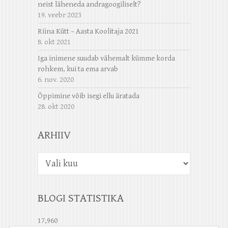
neist läheneda andragoogiliselt?
19. veebr 2023
Riina Kütt – Aasta Koolitaja 2021
8. okt 2021
Iga inimene suudab vähemalt kümme korda
rohkem, kui ta ema arvab
6. nov. 2020
Õppimine võib isegi ellu äratada
28. okt 2020
ARHIIV
Arhiiv
BLOGI STATISTIKA
17,960