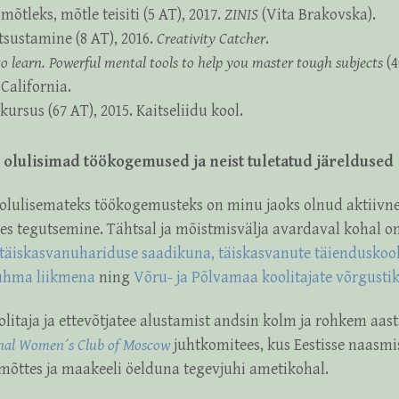
mõtleks, mõtle teisiti (5 AT), 2017.
ZINIS
(Vita Brakovska).
htsustamine (8 AT), 2016.
Creativity Catcher
.
o learn. Powerful mental tools to help you master tough subjects
(4
 California.
kursus (67 AT), 2015. Kaitseliidu kool.
e olulisimad töökogemused ja neist tuletatud järeldused
 olulisemateks töökogemusteks on minu jaoks olnud aktiivne
es tegutsemine. Tähtsal ja mõistmisvälja avardaval kohal o
täiskasvanuhariduse saadikuna,
täiskasvanute täienduskool
ühma liikmena
ning
Võru- ja Põlvamaa koolitajate võrgusti
olitaja ja ettevõtjatee alustamist andsin kolm ja rohkem aas
onal Women´s Club of Moscow
juhtkomitees, kus Eestisse naasmi
u mõttes ja maakeeli öelduna tegevjuhi ametikohal.