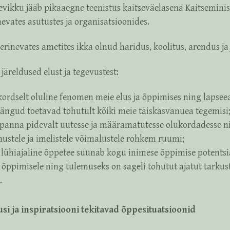
ikku jääb pikaaegne teenistus kaitseväelasena Kaitsemini
nevates asutustes ja organisatsioonides.
 erinevates ametites ikka olnud haridus, koolitus, arendus ja
äreldused elust ja tegevustest:
ordselt oluline fenomen meie elus ja õppimises ning lapse
ngud toetavad tohutult kõiki meie täiskasvanuea tegemisi
 panna pidevalt uutesse ja määramatutesse olukordadesse n
hustele ja imelistele võimalustele rohkem ruumi;
 lühiajaline õppetee suunab kogu inimese õppimise potentsia
õppimisele ning tulemuseks on sageli tohutut ajatut tarkust
.
usi ja inspiratsiooni tekitavad õppesituatsioonid