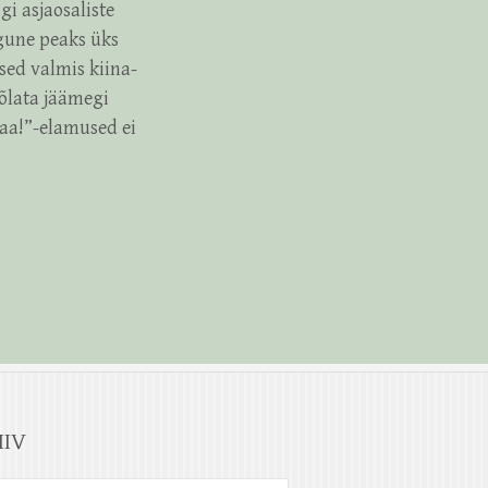
gi asjaosaliste
ugune peaks üks
esed valmis kiina-
õlata jäämegi
haa!”-elamused ei
IIV