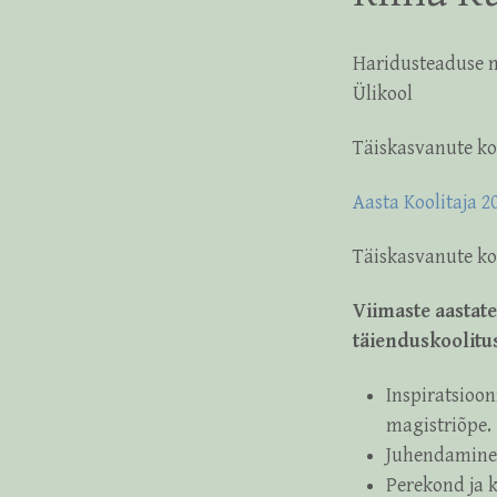
Haridusteaduse m
Ülikool
Täiskasvanute koo
Aasta Koolitaja 2
Täiskasvanute koo
Viimaste aastat
täienduskoolitu
Inspiratsioon
magistriõpe.
Juhendamine 
Perekond ja 