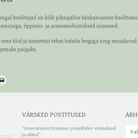
ngal koolitajad on kõik pikaajalise täiskasvanute koolitamis
emusega, õppimis- ja arenemishimulised inimesed.
 oma töid ja toimetusi tehes heleda leegiga ning muudavad
gemaks paigaks.
VÄRSKED POSTITUSED
ARH
Arhiiv
“Innovatsioon Erasmus+ projektides: võimalused
ja näited”