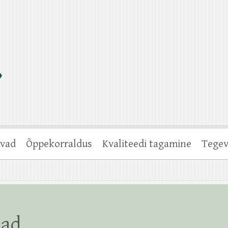
vad
Õppekorraldus
Kvaliteedi tagamine
Tegev
jad