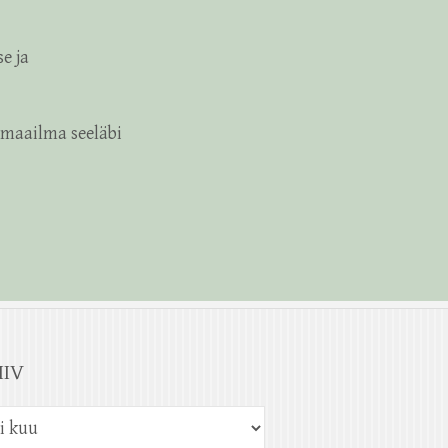
e ja
 maailma seeläbi
IIV