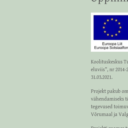
Koolituskeskus T
eluviis”, nr 2014-
31.03.2021.
Projekt pakub o
vähendamiseks tö
tegevused toimuv
Võrumaal ja Val