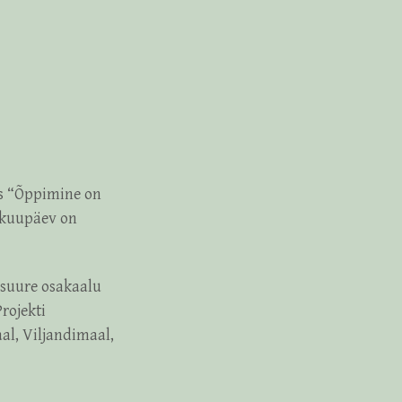
is “Õppimine on
ppkuupäev on
suure osakaalu
rojekti
al, Viljandimaal,