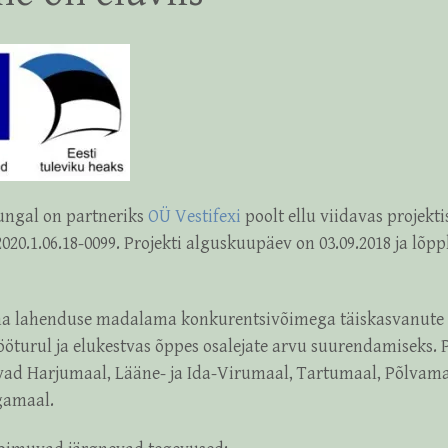
ungal on partneriks
OÜ Vestifexi
poolt ellu viidavas projekt
2020.1.06.18-0099. Projekti
alguskuupäev on
03.09.2018 ja lõ
ma lahenduse madalama konkurentsivõimega täiskasvanute 
öturul ja elukestvas õppes osalejate arvu suurendamiseks. P
ad Harjumaal, Lääne- ja Ida-Virumaal, Tartumaal, Põlvama
gamaal.