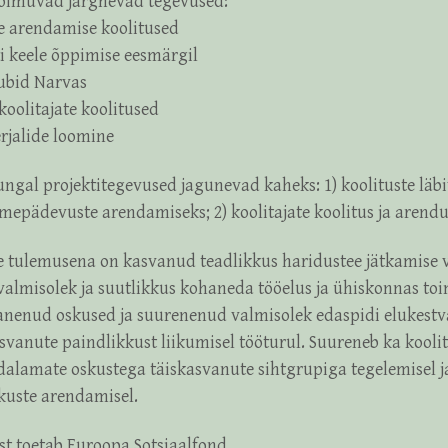
toimuvad järgnevad tegevused:
e arendamise koolitused
ti keele õppimise eesmärgil
klubid Narvas
koolitajate koolitused
rjalide loomine
ngal projektitegevused jagunevad kaheks: 1) koolituste läb
tmepädevuste arendamiseks; 2) koolitajate koolitus ja arend
te tulemusena on kasvanud teadlikkus haridustee jätkamise 
almisolek ja suutlikkus kohaneda tööelus ja ühiskonnas to
nenud oskused ja suurenenud valmisolek edaspidi elukestv
vanute paindlikkust liikumisel tööturul. Suureneb ka koolit
dalamate oskustega täiskasvanute sihtgrupiga tegelemisel j
uste arendamisel.
ist toetab Euroopa Sotsiaalfond.