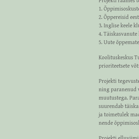
Projekti raames 
1. Õppimisoskust
2. Õppereisid ees
3. Inglise keele 
4. Täiskasvanute 
5. Uute õppemate
Koolituskeskus Tu
prioriteetsete võ
Projekti tegevus
ning paranenud v
muutustega. Para
suurendab täiskas
ja toimetulek ma
nende õppimisosk
Projekti elluviim