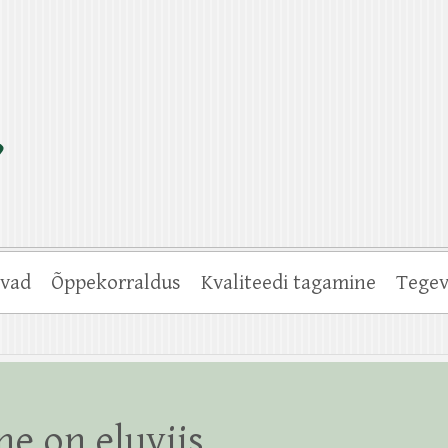
vad
Õppekorraldus
Kvaliteedi tagamine
Tegev
e on eluviis