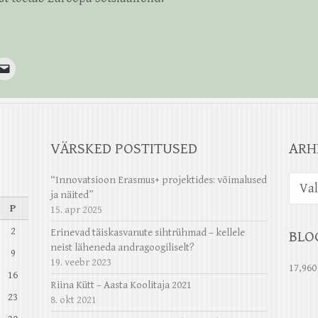
VÄRSKED POSTITUSED
ARH
Arhiiv
“Innovatsioon Erasmus+ projektides: võimalused
ja näited”
P
15. apr 2025
2
Erinevad täiskasvanute sihtrühmad – kellele
BLO
neist läheneda andragoogiliselt?
9
19. veebr 2023
17,960
16
Riina Kütt – Aasta Koolitaja 2021
23
8. okt 2021