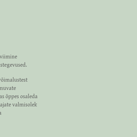
iviimine
ustegevused.
võimalustest
imuvate
as õppes osaleda
ajate valmisolek
a