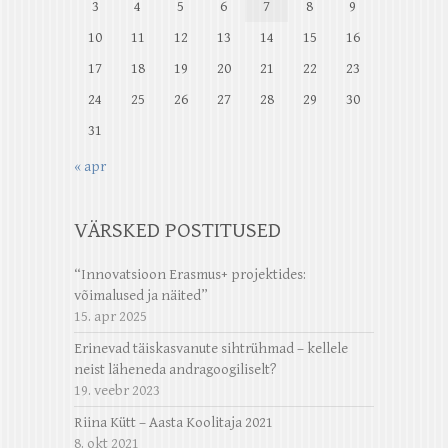
3
4
5
6
7
8
9
10
11
12
13
14
15
16
17
18
19
20
21
22
23
24
25
26
27
28
29
30
31
« apr
VÄRSKED POSTITUSED
“Innovatsioon Erasmus+ projektides:
võimalused ja näited”
15. apr 2025
Erinevad täiskasvanute sihtrühmad – kellele
neist läheneda andragoogiliselt?
19. veebr 2023
Riina Kütt – Aasta Koolitaja 2021
8. okt 2021