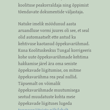
koolituse peakorraldaja ning õppimist
tõendavate dokumentide väljastaja.
Natuke imelik möödunud aasta
aruandluse vormi juures oli see, et seal
olid automaatselt ette antud ka
kehtivuse kaotanud õppekavarühmad.
Kuna Koolituskeskus Tungal korrigeeris
kohe uute õppekavarühmade kehtima
hakkamise järel ära oma seniste
õppekavade liigitumise, on mitme
õppekavarühma rea peal nullid.
Täpsemalt on võimalik
õppekavarühmade muutumisega
seotud muudatuste kohta meie
õppekavade liigituses lugeda