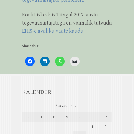
tegevusnäitajate põhilehelt.
Koolituskeskus Tungal 2017. aasta
tegevusnäitajatega on võimalik tutvuda
EHIS-e avaliku vaate kaudu.
Share this:
KALENDER
AUGUST 2026
E
T
K
N
R
L
P
1
2