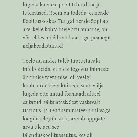
lugeda ka meie poolt tehtud töö ja
tulemused. Rõõm on tõdeda, et nende
Koolituskeskus Tungal nende õppijate
arv, kelle kohta meie aru anname, on
võrreldes möödunud aastaga peaaegu
neljakordistunud!
Tõele au andes tuleb täpsustavaks
infoks öelda, et meie tegevus inimeste
õppimise toetamisel oli veelgi
laiahaardelisem kui seda saab välja
lugeda ette antud formaadi alusel
esitatud näitajatest. Sest vastavalt
Haridus- ja Teadusministeeriumi väga
loogilistele juhistele, annab õppijate
arvu üle aru see
täienduskoolitusasutus, kes oli