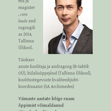
eus ja
magister
,
cum
laude
and
ragoogik
as 2014,
Tallinna
Ülikool.
Täiskasv
anute koolitaja ja andragoog (B-taktik
OÜ), külalisõppejõud (Tallinna Ülikool),
koolitustegevuste kvaliteedijuht-
koordinaator (SA Archimedes)
Viimaste aastate kõige enam
õppimist võimaldanud