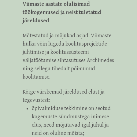
Viimaste aastate olulisimad
töökogemused ja neist tuletatud
järeldused
Mõtestatud ja mõjukad asjad. Viimaste
hulka võin lugeda koolitusprojektide
juhtimise ja koolitussüsteemi
väljatöötamise sihtasutuses Archimedes
ning sellega tihedalt põimunud
koolitamise.
Kõige värskemad järeldused elust ja
tegevustest:
õpivalmiduse tekkimine on seotud
kogemuste-sündmustega inimese
elus, need mõjutavad igal juhul ja
neid on oluline mõista;