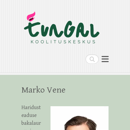
Search
Marko Vene
Haridust
eaduse
bakalaur