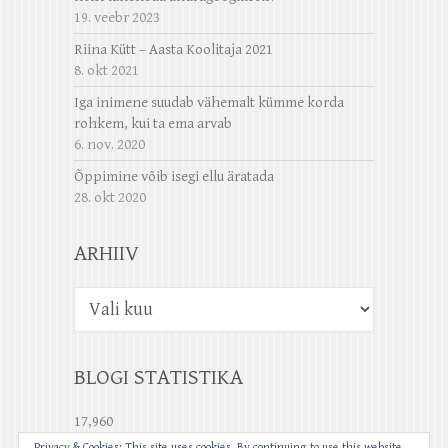
19. veebr 2023
Riina Kütt – Aasta Koolitaja 2021
8. okt 2021
Iga inimene suudab vähemalt kümme korda
rohkem, kui ta ema arvab
6. nov. 2020
Õppimine võib isegi ellu äratada
28. okt 2020
ARHIIV
Arhiiv
BLOGI STATISTIKA
17,960
Privacy & Cookies: This site uses cookies. By continuing to use this website,