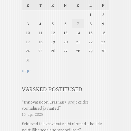
E
T
K
N
R
L
P
1
2
3
4
5
6
7
8
9
10
11
12
13
14
15
16
17
18
19
20
21
22
23
24
25
26
27
28
29
30
31
« apr
VÄRSKED POSTITUSED
“Innovatsioon Erasmus+ projektides:
võimalused ja näited”
15. apr 2025
Erinevad täiskasvanute sihtrühmad – kellele
neist läheneda andragoogiliselt?