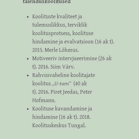
täienduskoolitused
Koolituste kvaliteet ja
tulemuslikkus, terviklik
koolitusprotsess, koolituse
hindamine ja evalvatsioon (16 ak t).
2015. Merle Lõhmus.
Motiveeriv intervjueerimine (26 ak
t). 2016. Siim Värv.
Rahvusvaheline koolitajate
koolitus
„U-turn“
(40 ak
t). 2016.
Piret Jeedas, Peter
Hofmann.
Koolituse kavandamine ja
hindamine (16 ak t). 2018.
Koolituskeskus Tungal.