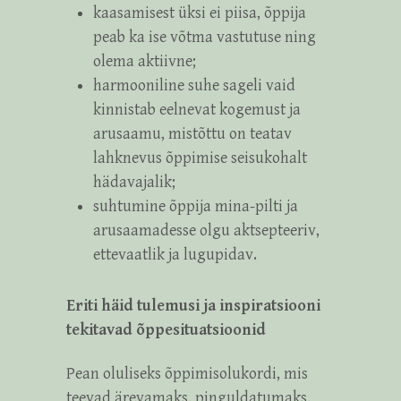
kaasamisest üksi ei piisa, õppija
peab ka ise võtma vastutuse ning
olema aktiivne;
harmooniline suhe sageli vaid
kinnistab eelnevat kogemust ja
arusaamu, mistõttu on teatav
lahknevus õppimise seisukohalt
hädavajalik;
suhtumine õppija mina-pilti ja
arusaamadesse olgu aktsepteeriv,
ettevaatlik ja lugupidav.
Eriti häid tulemusi ja inspiratsiooni
tekitavad õppesituatsioonid
Pean oluliseks õppimisolukordi, mis
teevad ärevamaks, pinguldatumaks,