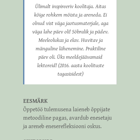
Ülimalt inspireeriv koolitaja. Aitas
kõige rohkem mõista ja areneda. Ei
olnud vist väga jaotusmaterjale, aga
väga lahe päev oli! Sõbralik ja pädev.
Meeleolukas ja elav. Huvitav ja
mänguline lähenemine. Praktiline
päev oli. Üks meeldejäävamaid
lektoreid! (2016. aasta koolituste
tagasisidest)
EESMÄRK
Õppetöö tulemusena laieneb õppijate
metoodiline pagas, avardub enesetaju
ja areneb eneserefleksiooni oskus.