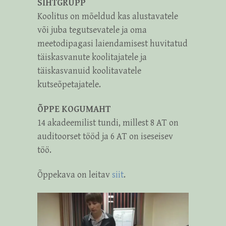
SIHTGRUPP
Koolitus on mõeldud kas alustavatele
või juba tegutsevatele ja oma
meetodipagasi laiendamisest huvitatud
täiskasvanute koolitajatele ja
täiskasvanuid koolitavatele
kutseõpetajatele.
ÕPPE KOGUMAHT
14 akadeemilist tundi, millest 8 AT on
auditoorset tööd ja 6 AT on iseseisev
töö.
Õppekava on leitav
siit
.