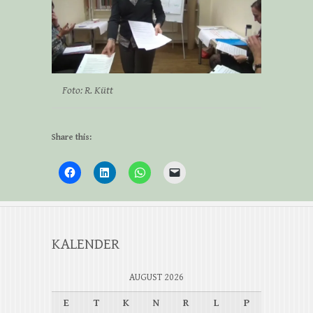
Foto: R. Kütt
Share this:
KALENDER
AUGUST 2026
E
T
K
N
R
L
P