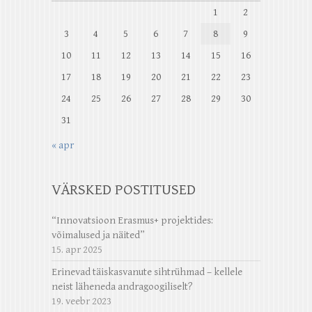
1
2
3
4
5
6
7
8
9
10
11
12
13
14
15
16
17
18
19
20
21
22
23
24
25
26
27
28
29
30
31
« apr
VÄRSKED POSTITUSED
“Innovatsioon Erasmus+ projektides:
võimalused ja näited”
15. apr 2025
Erinevad täiskasvanute sihtrühmad – kellele
neist läheneda andragoogiliselt?
19. veebr 2023