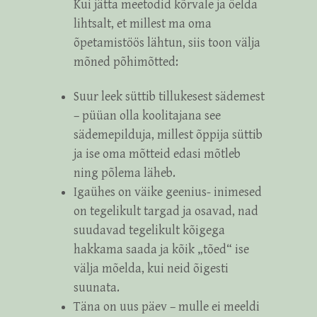
Kui jätta meetodid kõrvale ja öelda
lihtsalt, et millest ma oma
õpetamistöös lähtun, siis toon välja
mõned põhimõtted:
Suur leek süttib tillukesest sädemest
– püüan olla koolitajana see
sädemepilduja, millest õppija süttib
ja ise oma mõtteid edasi mõtleb
ning põlema läheb.
Igaühes on väike geenius- inimesed
on tegelikult targad ja osavad, nad
suudavad tegelikult kõigega
hakkama saada ja kõik „tõed“ ise
välja mõelda, kui neid õigesti
suunata.
Täna on uus päev – mulle ei meeldi