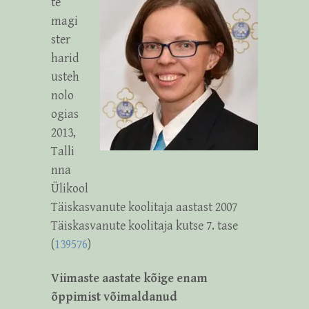
te
magi
ster
harid
usteh
nolo
ogias
2013,
Talli
nna
Ülikool
Täiskasvanute koolitaja aastast 2007
Täiskasvanute koolitaja kutse 7. tase
(
139576
)
Viimaste aastate kõige enam
õppimist võimaldanud