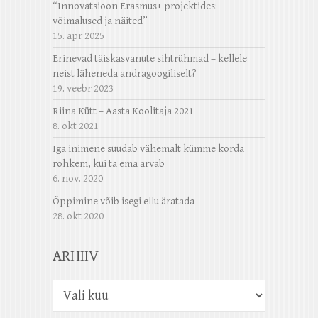
“Innovatsioon Erasmus+ projektides:
võimalused ja näited”
15. apr 2025
Erinevad täiskasvanute sihtrühmad – kellele
neist läheneda andragoogiliselt?
19. veebr 2023
Riina Kütt – Aasta Koolitaja 2021
8. okt 2021
Iga inimene suudab vähemalt kümme korda
rohkem, kui ta ema arvab
6. nov. 2020
Õppimine võib isegi ellu äratada
28. okt 2020
ARHIIV
Arhiiv