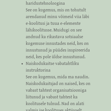
haridustehnoloogina
See on kogemus, mis on tohutult
arendanud minu võimeid viia läbi
e-koolitusi ja tuua e-elemente
lähikoolitusse. Muidugi on see
andnud ka rikastava sotsiaalse
kogemuse innustades neid, kes on
innustunud ja püüdes inspireerida
neid, kes pole üldse innustunud.
Naiskodukaitse vabatahtliku
instruktorina
See on kogemus, mida ma naudin.
Naiskodukaitsjad on naised, kes on
vabast tahtest organisatsiooniga
liitunud ja vabast tahtest ka
koolitusele tulnud. Nad on alati
valmis ise koolituses aktiivselt