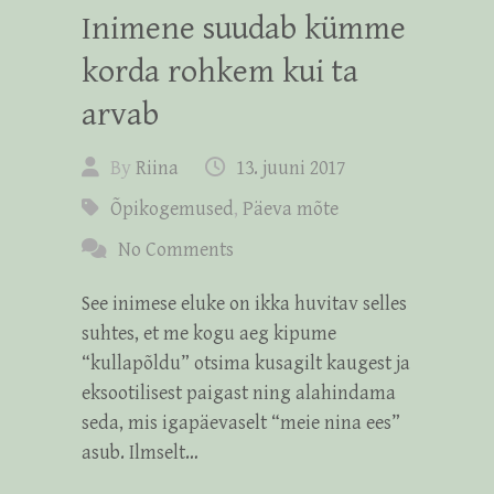
Inimene suudab kümme
korda rohkem kui ta
arvab
By
Riina
13. juuni 2017
Õpikogemused
,
Päeva mõte
No Comments
See inimese eluke on ikka huvitav selles
suhtes, et me kogu aeg kipume
“kullapõldu” otsima kusagilt kaugest ja
eksootilisest paigast ning alahindama
seda, mis igapäevaselt “meie nina ees”
asub. Ilmselt…