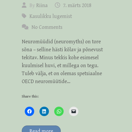
By
Riina
7. märts 2018
Kasulikku lugemist
No Comments
Neuromüüdid (neuromyths) on tore
sõna – selline hästi kõlav ja põnevust
tekitav. Minus tekkis kohe esimesel
kuulmisel huvi, et millega on tegu.
Tuleb välja, et on olemas spetsiaalne
OECD neuromüütide…
Share this:
Read more