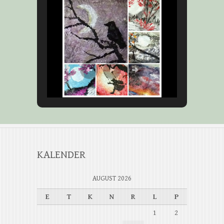
KALENDER
AUGUST 2026
E
T
K
N
R
L
P
1
2