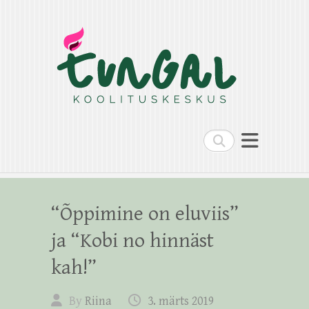
Search
“Õppimine on eluviis”
ja “Kobi no hinnäst
kah!”
By
Riina
3. märts 2019