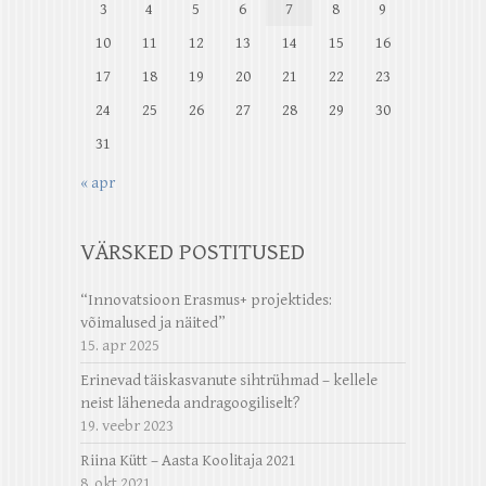
3
4
5
6
7
8
9
10
11
12
13
14
15
16
17
18
19
20
21
22
23
24
25
26
27
28
29
30
31
« apr
VÄRSKED POSTITUSED
“Innovatsioon Erasmus+ projektides:
võimalused ja näited”
15. apr 2025
Erinevad täiskasvanute sihtrühmad – kellele
neist läheneda andragoogiliselt?
19. veebr 2023
Riina Kütt – Aasta Koolitaja 2021
8. okt 2021