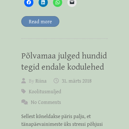
Read more
Põlvamaa julged hundid
tegid endale kodulehed
By
Riina
31. märts 2018
Koolitusmuljed
No Comments
Sellest kõneldakse päris palju, et
tänapäevainimeste üks stressi põhjusi