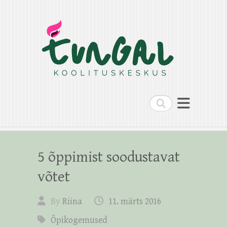
Search
5 õppimist soodustavat
võtet
By
Riina
11. märts 2016
Õpikogemused