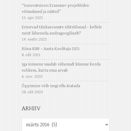
“Innovatsioon Erasmus+ projektides:
võimalused ja näited”
15. apr 2025
Erinevad täiskasvanute sihtrühmad – kellele
neist läheneda andragoogiliselt?
19. veebr 2023
Riina Kütt – Aasta Koolitaja 2021
8. okt 2021
Iga inimene suudab vähemalt kümme korda
rohkem, kui ta ema arvab
6. nov. 2020
Õppimine võib isegi ellu äratada
28. okt 2020
ARHIIV
Arhiiv