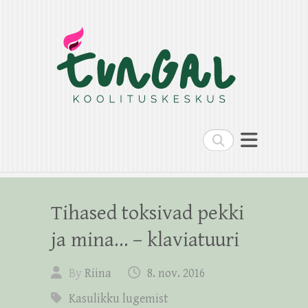
Search
Tihased toksivad pekki
ja mina… – klaviatuuri
By
Riina
8. nov. 2016
Kasulikku lugemist