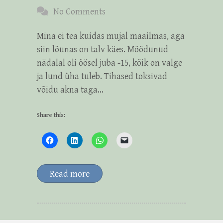
No Comments
Mina ei tea kuidas mujal maailmas, aga
siin lõunas on talv käes. Möödunud
nädalal oli öösel juba -15, kõik on valge
ja lund üha tuleb. Tihased toksivad
võidu akna taga…
Share this:
Read more