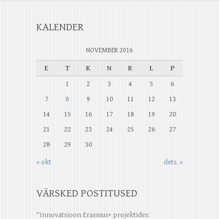
KALENDER
NOVEMBER 2016
E
T
K
N
R
L
P
1
2
3
4
5
6
7
8
9
10
11
12
13
14
15
16
17
18
19
20
21
22
23
24
25
26
27
28
29
30
« okt
dets. »
VÄRSKED POSTITUSED
“Innovatsioon Erasmus+ projektides: