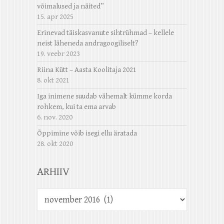
võimalused ja näited”
15. apr 2025
Erinevad täiskasvanute sihtrühmad – kellele
neist läheneda andragoogiliselt?
19. veebr 2023
Riina Kütt – Aasta Koolitaja 2021
8. okt 2021
Iga inimene suudab vähemalt kümme korda
rohkem, kui ta ema arvab
6. nov. 2020
Õppimine võib isegi ellu äratada
28. okt 2020
ARHIIV
Arhiiv