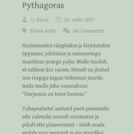
Pythagoras
By
Riina
24. veebr 2017
Päeva mõte
No Comments
Harjumustest räägitakse ja kirjutatakse
õppimise, juhtimise ja enesearengu
maailmas praegu palju. Mulle tundub,
et rohkem kui varem. Nimelt on jõutud
uue ringiga tagasi tõdemuse juurde,
mida teadis juba vanarahvas:
“Harjumus on teine loomus.”
Vahepealsetel aastatel peeti peamiseks
edu valemiks suurelt unistamist ja
pikalt ette planeerimist – tuleb seada
endale suur eesmärk ja siis muudkui