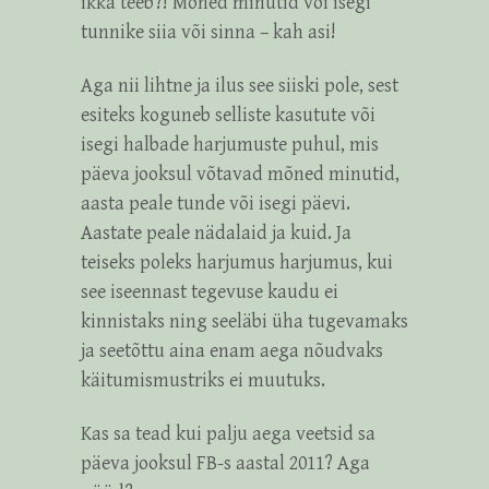
ikka teeb?! Mõned minutid või isegi
tunnike siia või sinna – kah asi!
Aga nii lihtne ja ilus see siiski pole, sest
esiteks koguneb selliste kasutute või
isegi halbade harjumuste puhul, mis
päeva jooksul võtavad mõned minutid,
aasta peale tunde või isegi päevi.
Aastate peale nädalaid ja kuid. Ja
teiseks poleks harjumus harjumus, kui
see iseennast tegevuse kaudu ei
kinnistaks ning seeläbi üha tugevamaks
ja seetõttu aina enam aega nõudvaks
käitumismustriks ei muutuks.
Kas sa tead kui palju aega veetsid sa
päeva jooksul FB-s aastal 2011? Aga