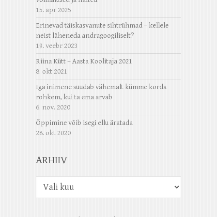
15. apr 2025
Erinevad täiskasvanute sihtrühmad – kellele
neist läheneda andragoogiliselt?
19. veebr 2023
Riina Kütt – Aasta Koolitaja 2021
8. okt 2021
Iga inimene suudab vähemalt kümme korda
rohkem, kui ta ema arvab
6. nov. 2020
Õppimine võib isegi ellu äratada
28. okt 2020
ARHIIV
Arhiiv