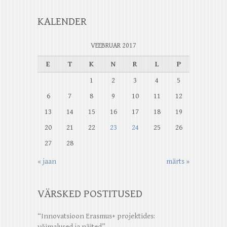
KALENDER
VEEBRUAR 2017
E
T
K
N
R
L
P
1
2
3
4
5
6
7
8
9
10
11
12
13
14
15
16
17
18
19
20
21
22
23
24
25
26
27
28
« jaan
märts »
VÄRSKED POSTITUSED
“Innovatsioon Erasmus+ projektides:
võimalused ja näited”