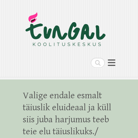
Search
Valige endale esmalt
täiuslik eluideaal ja küll
siis juba harjumus teeb
teie elu täiuslikuks./