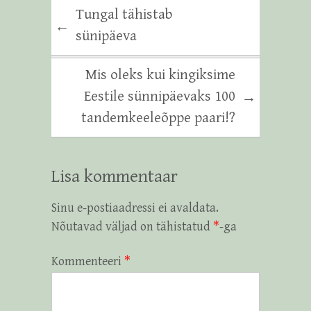
Tungal tähistab
←
sünipäeva
Mis oleks kui kingiksime
Eestile sünnipäevaks 100
→
tandemkeeleõppe paari!?
Lisa kommentaar
Sinu e-postiaadressi ei avaldata.
Nõutavad väljad on tähistatud
*
-ga
Kommenteeri
*