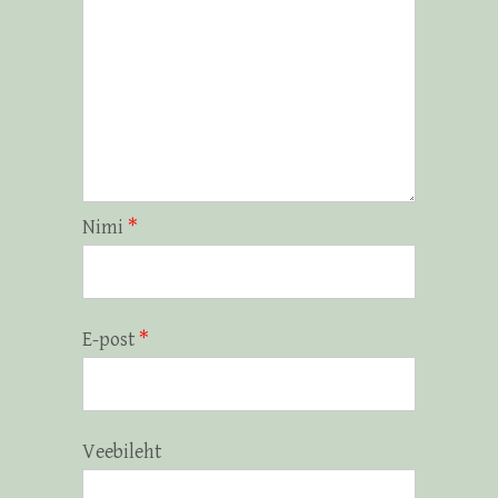
Nimi
*
E-post
*
Veebileht