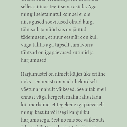
selles suunas tegutsema asuda. Aga
mingil seletamatul kombel ei ole
niisugused soovitused olnud kuigi
tõhusad. Ja nüüd siis on jõutud
tõdemuseni, et suur eesmärk on küll
väga tähtis aga täpselt samavõrra
tähtsad on igapäevased rutiinid ja
harjumused.
Harjumustel on nimelt küljes üks eriline
nõks – enamasti on nad ühekordselt
võetuna mahult väikesed. See aitab meil
ennast väga kergesti maha rahustada
kui märkame, et tegeleme igapäevaselt
mingi kasutu või isegi kahjuliku
harjumusega. Sest no mis see väike suts