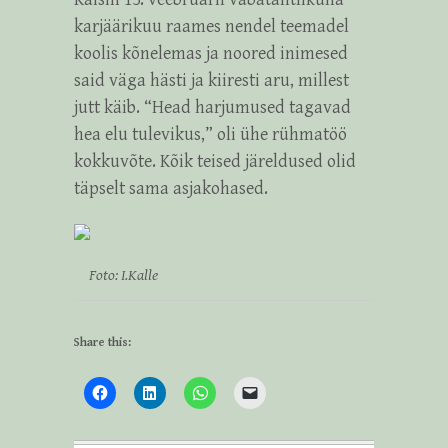
karjäärikuu raames nendel teemadel
koolis kõnelemas ja noored inimesed
said väga hästi ja kiiresti aru, millest
jutt käib. “Head harjumused tagavad
hea elu tulevikus,” oli ühe rühmatöö
kokkuvõte. Kõik teised järeldused olid
täpselt sama asjakohased.
Foto: I.Kalle
Share this: