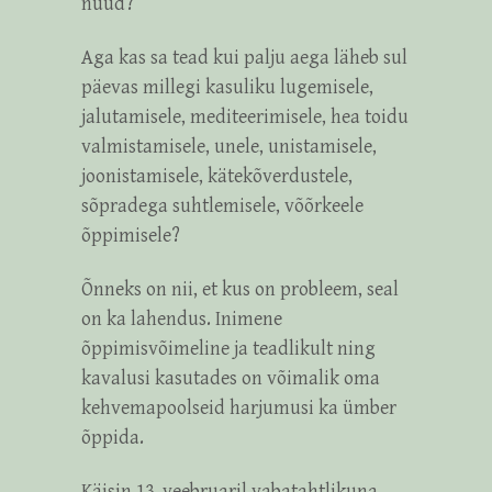
nüüd?
Aga kas sa tead kui palju aega läheb sul
päevas millegi kasuliku lugemisele,
jalutamisele, mediteerimisele, hea toidu
valmistamisele, unele, unistamisele,
joonistamisele, kätekõverdustele,
sõpradega suhtlemisele, võõrkeele
õppimisele?
Õnneks on nii, et kus on probleem, seal
on ka lahendus. Inimene
õppimisvõimeline ja teadlikult ning
kavalusi kasutades on võimalik oma
kehvemapoolseid harjumusi ka ümber
õppida.
Käisin 13. veebruaril vabatahtlikuna