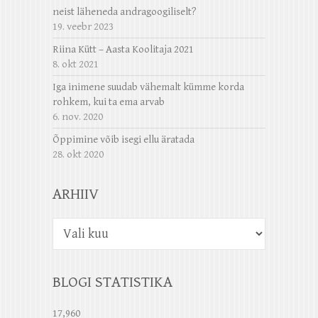
neist läheneda andragoogiliselt?
19. veebr 2023
Riina Kütt – Aasta Koolitaja 2021
8. okt 2021
Iga inimene suudab vähemalt kümme korda
rohkem, kui ta ema arvab
6. nov. 2020
Õppimine võib isegi ellu äratada
28. okt 2020
ARHIIV
Arhiiv
BLOGI STATISTIKA
17,960