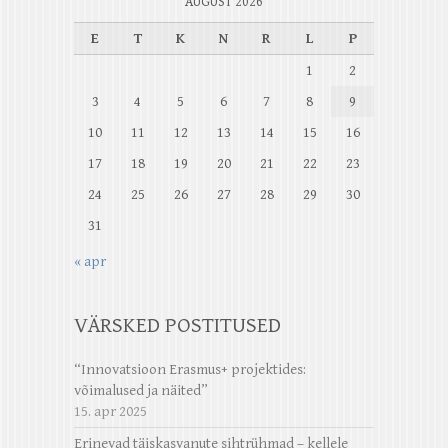
AUGUST 2026
E
T
K
N
R
L
P
1
2
3
4
5
6
7
8
9
10
11
12
13
14
15
16
17
18
19
20
21
22
23
24
25
26
27
28
29
30
31
« apr
VÄRSKED POSTITUSED
“Innovatsioon Erasmus+ projektides:
võimalused ja näited”
15. apr 2025
Erinevad täiskasvanute sihtrühmad – kellele