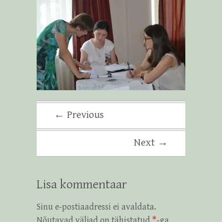
← Previous
Next →
Lisa kommentaar
Sinu e-postiaadressi ei avaldata.
Nõutavad väljad on tähistatud
*
-ga