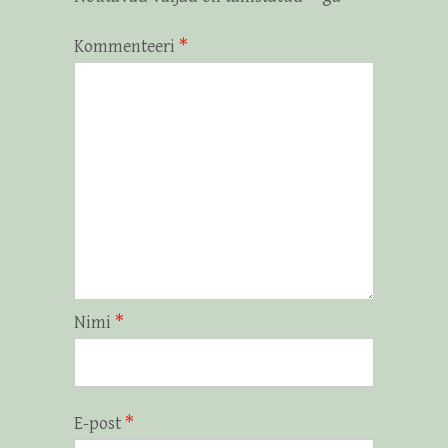
Kommenteeri
*
Nimi
*
E-post
*