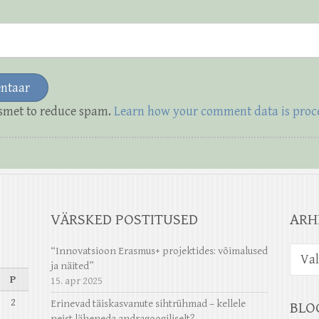
ismet to reduce spam.
Learn how your comment data is proc
VÄRSKED POSTITUSED
ARH
Arhiiv
“Innovatsioon Erasmus+ projektides: võimalused
ja näited”
P
15. apr 2025
2
Erinevad täiskasvanute sihtrühmad – kellele
BLO
neist läheneda andragoogiliselt?