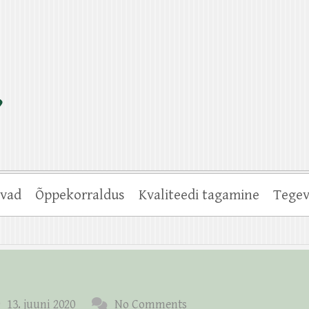
vad
Õppekorraldus
Kvaliteedi tagamine
Tegev
13. juuni 2020
No Comments