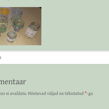
s
mentaar
ssi ei avaldata.
Nõutavad väljad on tähistatud
*
-ga