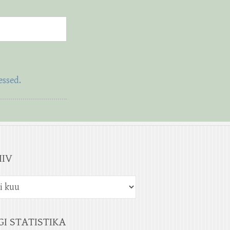
essed.
IIV
GI STATISTIKA