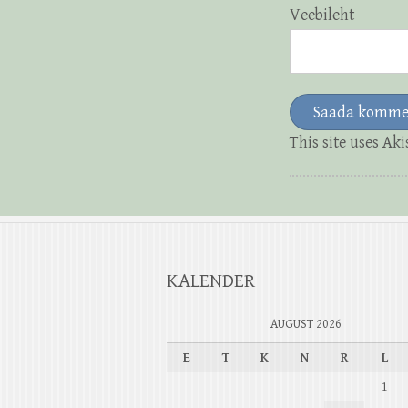
Veebileht
This site uses Ak
KALENDER
AUGUST 2026
E
T
K
N
R
L
1