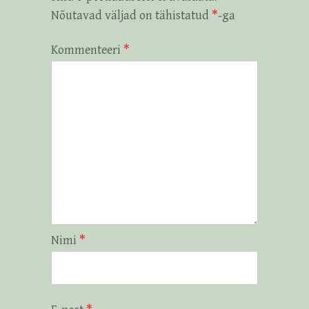
Nõutavad väljad on tähistatud
*
-ga
Kommenteeri
*
Nimi
*