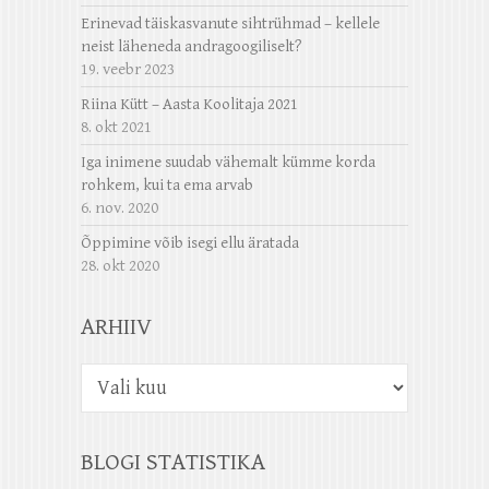
Erinevad täiskasvanute sihtrühmad – kellele
neist läheneda andragoogiliselt?
19. veebr 2023
Riina Kütt – Aasta Koolitaja 2021
8. okt 2021
Iga inimene suudab vähemalt kümme korda
rohkem, kui ta ema arvab
6. nov. 2020
Õppimine võib isegi ellu äratada
28. okt 2020
ARHIIV
Arhiiv
BLOGI STATISTIKA