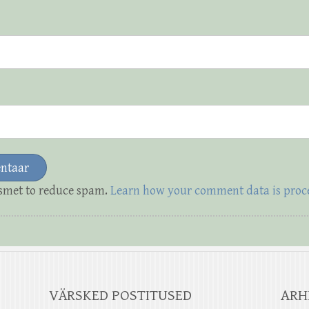
ismet to reduce spam.
Learn how your comment data is proc
VÄRSKED POSTITUSED
ARH