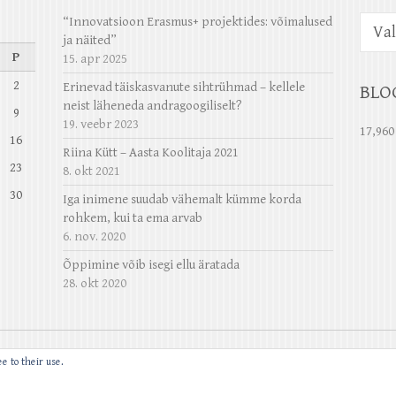
Arhiiv
“Innovatsioon Erasmus+ projektides: võimalused
ja näited”
P
15. apr 2025
2
Erinevad täiskasvanute sihtrühmad – kellele
BLO
neist läheneda andragoogiliselt?
9
19. veebr 2023
17,960
16
Riina Kütt – Aasta Koolitaja 2021
23
8. okt 2021
30
Iga inimene suudab vähemalt kümme korda
rohkem, kui ta ema arvab
6. nov. 2020
Õppimine võib isegi ellu äratada
28. okt 2020
e to their use.
me Horse
| Powered by:
WordPress