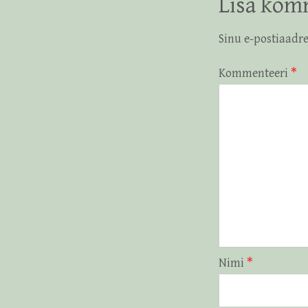
Lisa kom
Sinu e-postiaadre
Kommenteeri
*
Nimi
*