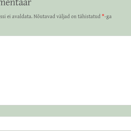
mentaar
ssi ei avaldata.
Nõutavad väljad on tähistatud
*
-ga