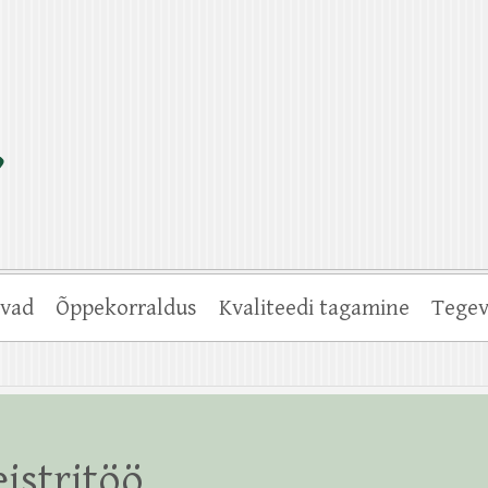
vad
Õppekorraldus
Kvaliteedi tagamine
Tegev
istritöö