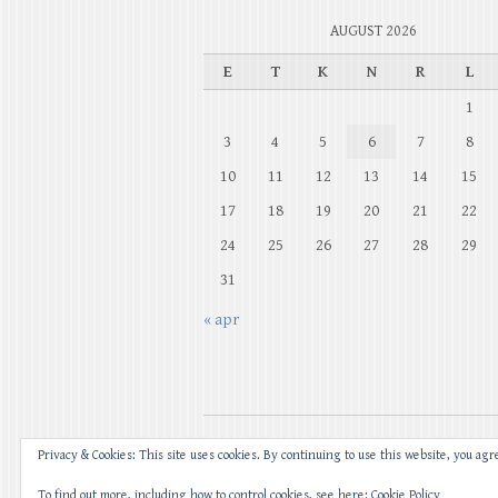
AUGUST 2026
E
T
K
N
R
L
1
3
4
5
6
7
8
10
11
12
13
14
15
17
18
19
20
21
22
24
25
26
27
28
29
31
« apr
Privacy & Cookies: This site uses cookies. By continuing to use this website, you agre
Copyright © 2026
|
Esileht
| Theme by:
The
To find out more, including how to control cookies, see here:
Cookie Policy