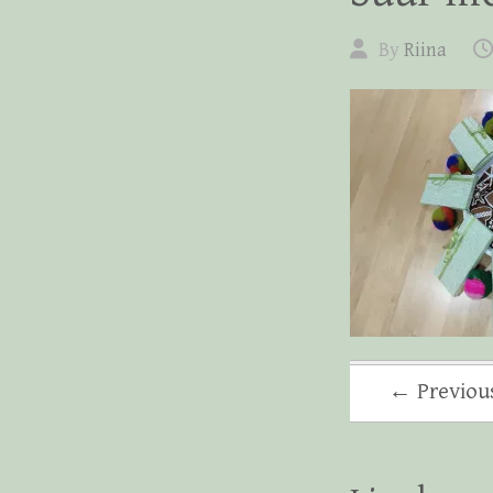
By
Riina
← Previou