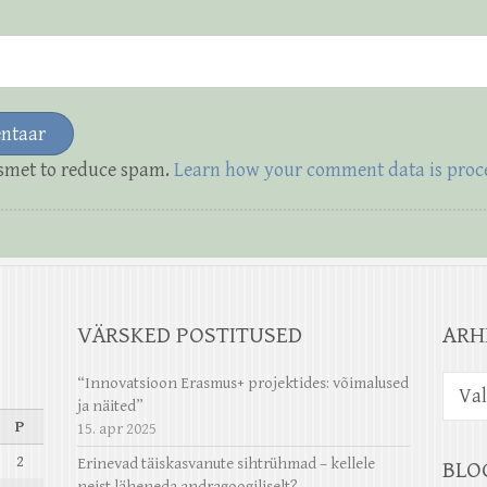
ismet to reduce spam.
Learn how your comment data is proc
VÄRSKED POSTITUSED
ARH
Arhiiv
“Innovatsioon Erasmus+ projektides: võimalused
ja näited”
P
15. apr 2025
2
Erinevad täiskasvanute sihtrühmad – kellele
BLO
neist läheneda andragoogiliselt?