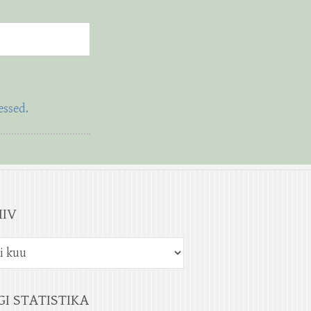
essed.
IIV
GI STATISTIKA