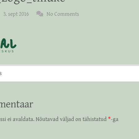
3. sept 2016
No Comments
s
mentaar
ssi ei avaldata.
Nõutavad väljad on tähistatud
*
-ga