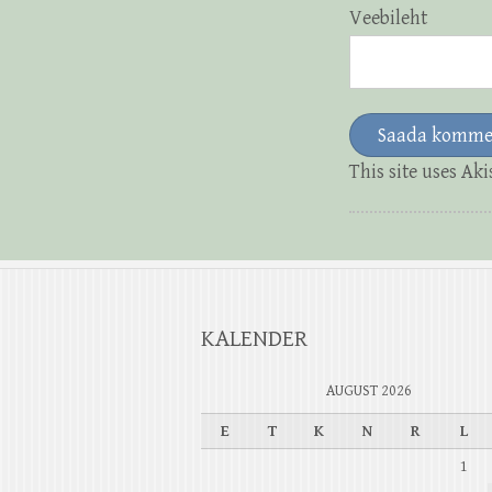
Veebileht
This site uses Ak
KALENDER
AUGUST 2026
E
T
K
N
R
L
1