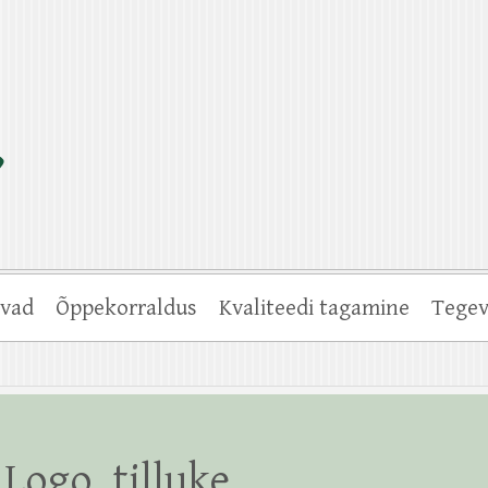
vad
Õppekorraldus
Kvaliteedi tagamine
Tegev
Logo_tilluke