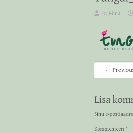
By
Riina
← Previou
Lisa kom
Sinu e-postiaadre
Kommenteeri
*