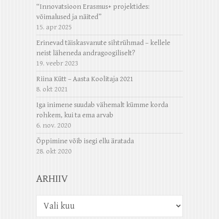
“Innovatsioon Erasmus+ projektides:
võimalused ja näited”
15. apr 2025
Erinevad täiskasvanute sihtrühmad – kellele
neist läheneda andragoogiliselt?
19. veebr 2023
Riina Kütt – Aasta Koolitaja 2021
8. okt 2021
Iga inimene suudab vähemalt kümme korda
rohkem, kui ta ema arvab
6. nov. 2020
Õppimine võib isegi ellu äratada
28. okt 2020
ARHIIV
Arhiiv