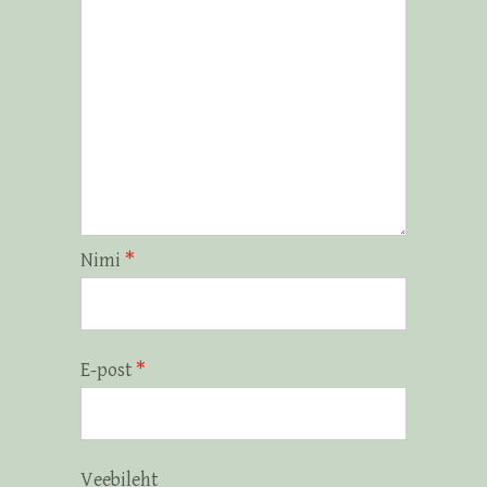
Nimi
*
E-post
*
Veebileht