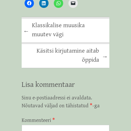
Klassikalise muusika
←
muutev vägi
Käsitsi kirjutamine aitab
→
õppida
Lisa kommentaar
Sinu e-postiaadressi ei avaldata.
Nõutavad väljad on tähistatud
*
-ga
Kommenteeri
*