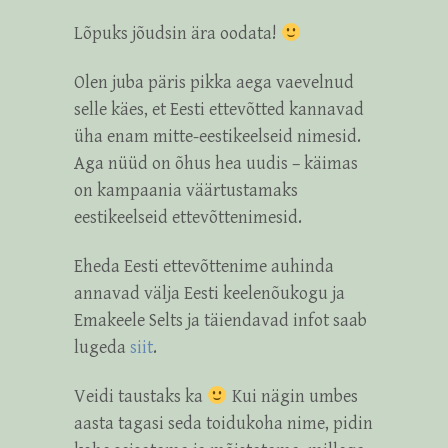
Lõpuks jõudsin ära oodata!
Olen juba päris pikka aega vaevelnud
selle käes, et Eesti ettevõtted kannavad
üha enam mitte-eestikeelseid nimesid.
Aga nüüd on õhus hea uudis – käimas
on kampaania väärtustamaks
eestikeelseid ettevõttenimesid.
Eheda Eesti ettevõttenime auhinda
annavad välja Eesti keelenõukogu ja
Emakeele Selts ja täiendavad infot saab
lugeda
siit
.
Veidi taustaks ka
Kui nägin umbes
aasta tagasi seda toidukoha nime, pidin