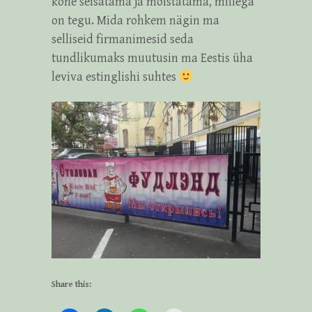
kohe seisatama ja mõistatama, millega
on tegu. Mida rohkem nägin ma
selliseid firmanimesid seda
tundlikumaks muutusin ma Eestis üha
leviva estinglishi suhtes
Share this: