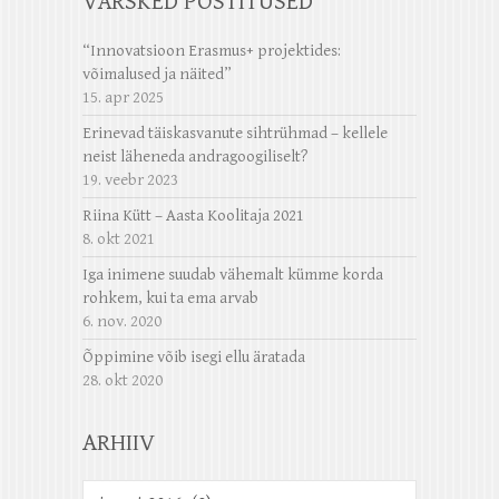
VÄRSKED POSTITUSED
“Innovatsioon Erasmus+ projektides:
võimalused ja näited”
15. apr 2025
Erinevad täiskasvanute sihtrühmad – kellele
neist läheneda andragoogiliselt?
19. veebr 2023
Riina Kütt – Aasta Koolitaja 2021
8. okt 2021
Iga inimene suudab vähemalt kümme korda
rohkem, kui ta ema arvab
6. nov. 2020
Õppimine võib isegi ellu äratada
28. okt 2020
ARHIIV
Arhiiv