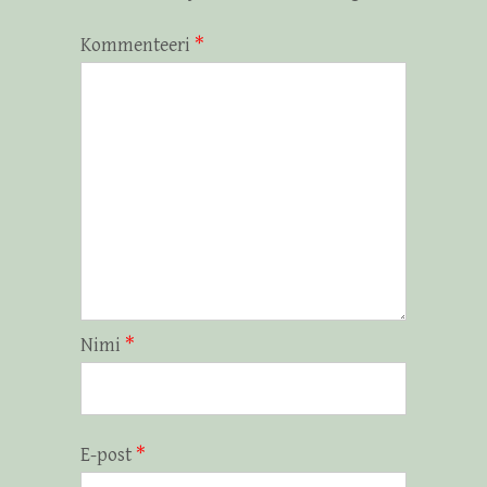
Kommenteeri
*
Nimi
*
E-post
*