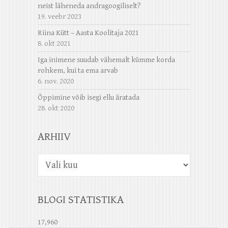
neist läheneda andragoogiliselt?
19. veebr 2023
Riina Kütt – Aasta Koolitaja 2021
8. okt 2021
Iga inimene suudab vähemalt kümme korda
rohkem, kui ta ema arvab
6. nov. 2020
Õppimine võib isegi ellu äratada
28. okt 2020
ARHIIV
Arhiiv
BLOGI STATISTIKA
17,960