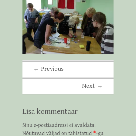
← Previous
Next →
Lisa kommentaar
Sinu e-postiaadressi ei avaldata.
Nõutavad väljad on tähistatud
*
-ga