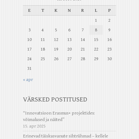
E
T
K
N
R
L
P
1
2
3
4
5
6
7
8
9
10
11
12
13
14
15
16
17
18
19
20
21
22
23
24
25
26
27
28
29
30
31
« apr
VÄRSKED POSTITUSED
“Innovatsioon Erasmus+ projektides:
võimalused ja näited”
15. apr 2025
Erinevad täiskasvanute sihtrühmad – kellele