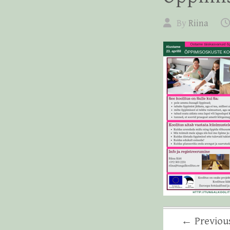
By
Riina
← Previou