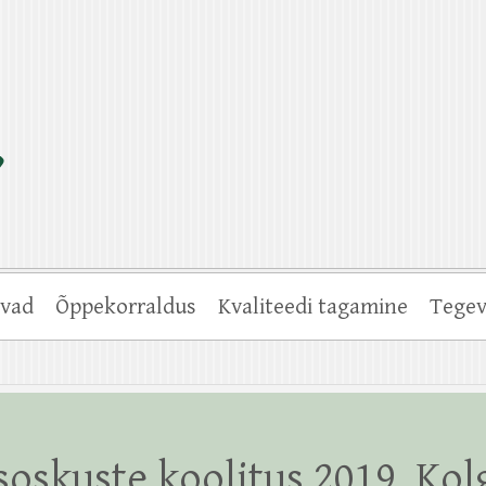
vad
Õppekorraldus
Kvaliteedi tagamine
Tegev
oskuste koolitus 2019, Kol