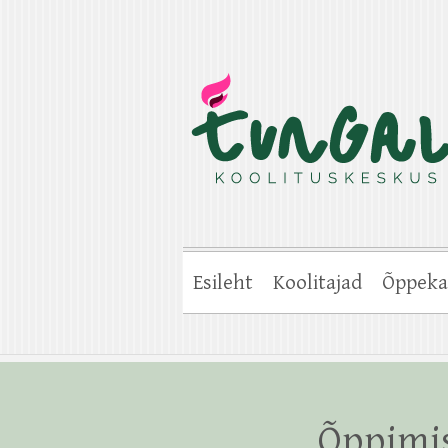
Esileht
Koolitajad
Õppeka
Õppimis