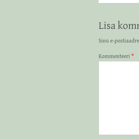
Lisa kom
Sinu e-postiaadre
Kommenteeri
*