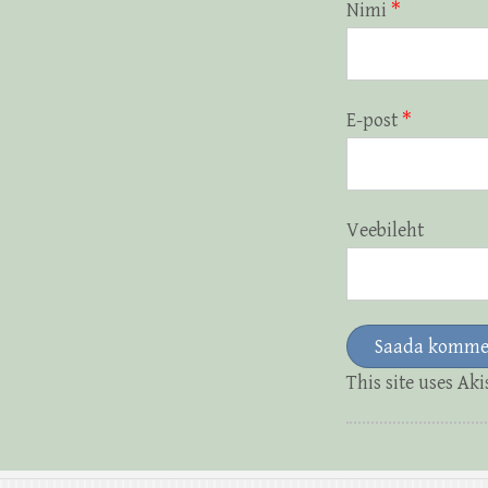
Nimi
*
E-post
*
Veebileht
This site uses Ak