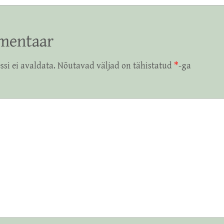
mentaar
ssi ei avaldata.
Nõutavad väljad on tähistatud
*
-ga