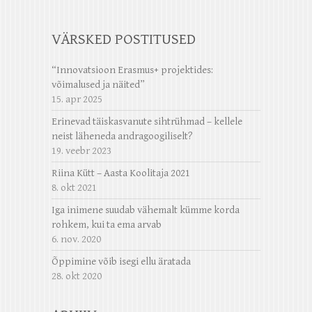
VÄRSKED POSTITUSED
“Innovatsioon Erasmus+ projektides:
võimalused ja näited”
15. apr 2025
Erinevad täiskasvanute sihtrühmad – kellele
neist läheneda andragoogiliselt?
19. veebr 2023
Riina Kütt – Aasta Koolitaja 2021
8. okt 2021
Iga inimene suudab vähemalt kümme korda
rohkem, kui ta ema arvab
6. nov. 2020
Õppimine võib isegi ellu äratada
28. okt 2020