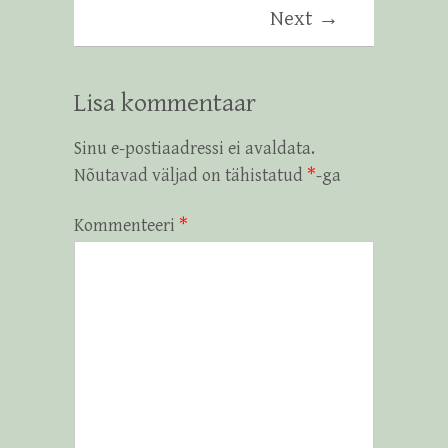
Next →
Lisa kommentaar
Sinu e-postiaadressi ei avaldata.
Nõutavad väljad on tähistatud
*
-ga
Kommenteeri
*