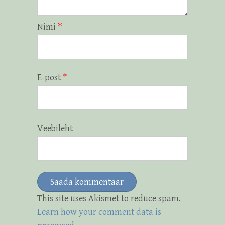
Nimi
*
E-post
*
Veebileht
This site uses Akismet to reduce spam.
Learn how your comment data is