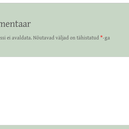
mentaar
ssi ei avaldata.
Nõutavad väljad on tähistatud
*
-ga