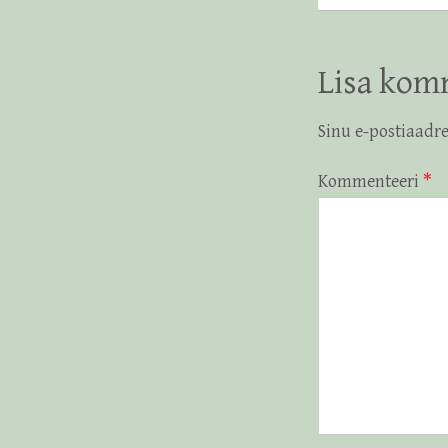
Lisa kom
Sinu e-postiaadre
Kommenteeri
*