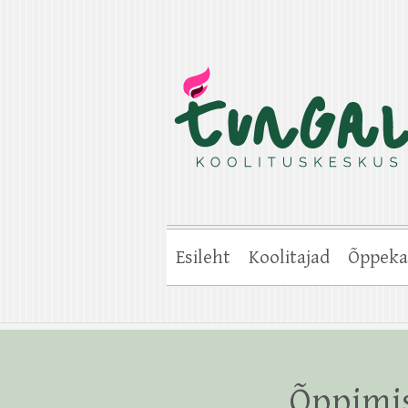
Esileht
Koolitajad
Õppeka
Õppimis