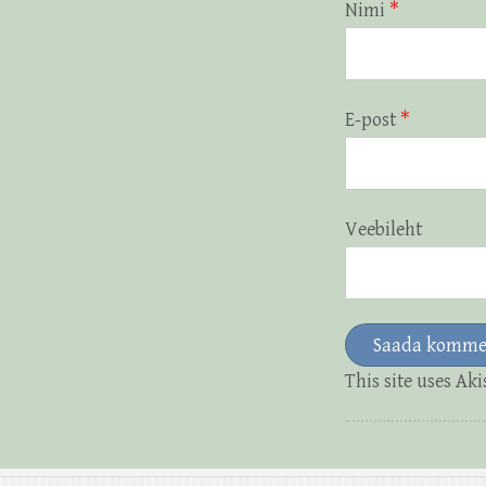
Nimi
*
E-post
*
Veebileht
This site uses Ak