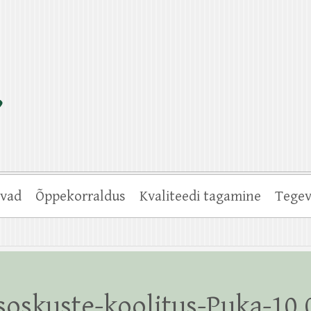
vad
Õppekorraldus
Kvaliteedi tagamine
Tegev
oskuste-koolitus-Puka-10.