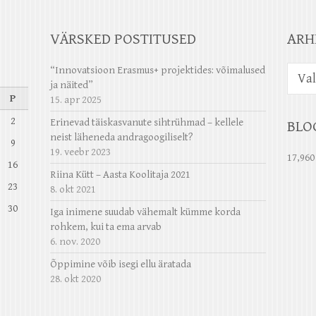
VÄRSKED POSTITUSED
ARH
Arhiiv
“Innovatsioon Erasmus+ projektides: võimalused
ja näited”
P
15. apr 2025
2
Erinevad täiskasvanute sihtrühmad – kellele
BLO
neist läheneda andragoogiliselt?
9
19. veebr 2023
17,960
16
Riina Kütt – Aasta Koolitaja 2021
23
8. okt 2021
30
Iga inimene suudab vähemalt kümme korda
rohkem, kui ta ema arvab
6. nov. 2020
Õppimine võib isegi ellu äratada
28. okt 2020