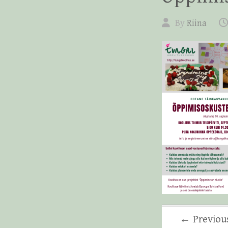
By
Riina
← Previou