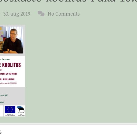
30. aug 2019
No Comments
s