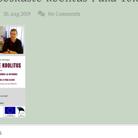
30. aug 2019
No Comments
s