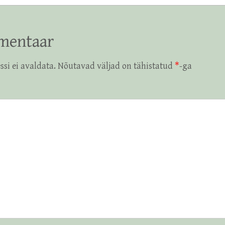
mentaar
ssi ei avaldata.
Nõutavad väljad on tähistatud
*
-ga