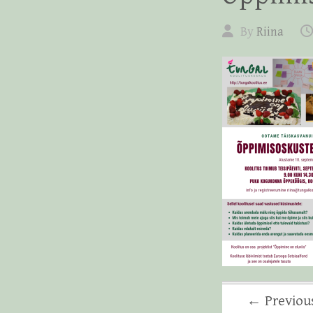
By
Riina
← Previou