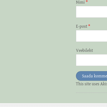
Nimi
*
E-post
*
Veebileht
This site uses Ak