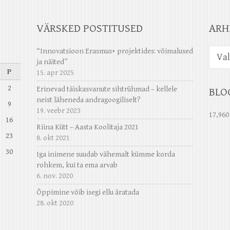
VÄRSKED POSTITUSED
ARH
Arhiiv
“Innovatsioon Erasmus+ projektides: võimalused
ja näited”
P
15. apr 2025
2
Erinevad täiskasvanute sihtrühmad – kellele
BLO
neist läheneda andragoogiliselt?
9
19. veebr 2023
17,960
16
Riina Kütt – Aasta Koolitaja 2021
23
8. okt 2021
30
Iga inimene suudab vähemalt kümme korda
rohkem, kui ta ema arvab
6. nov. 2020
Õppimine võib isegi ellu äratada
28. okt 2020