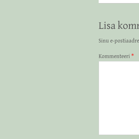
Lisa kom
Sinu e-postiaadre
Kommenteeri
*