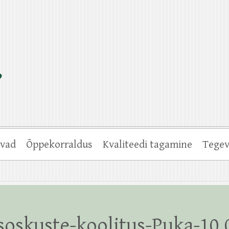
vad
Õppekorraldus
Kvaliteedi tagamine
Tegev
oskuste-koolitus-Puka-10