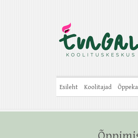
Esileht
Koolitajad
Õppeka
Õppimis